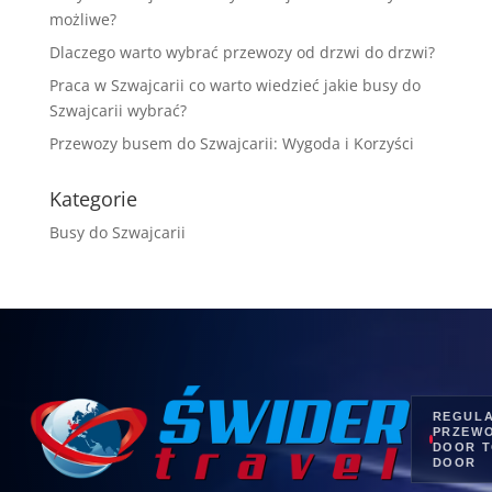
możliwe?
Dlaczego warto wybrać przewozy od drzwi do drzwi?
Praca w Szwajcarii co warto wiedzieć jakie busy do
Szwajcarii wybrać?
Przewozy busem do Szwajcarii: Wygoda i Korzyści
Kategorie
Busy do Szwajcarii
REGUL
PRZEW
DOOR 
DOOR